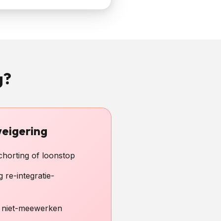
g?
eigering
chorting of loonstop
g re-integratie-
s niet-meewerken