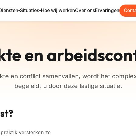
Diensten
Situaties
Hoe wij werken
Over ons
Ervaringen
Cont
▾
▾
kte en arbeidsconf
te en conflict samenvallen, wordt het comple
begeleidt u door deze lastige situatie.
rst?
 praktijk versterken ze