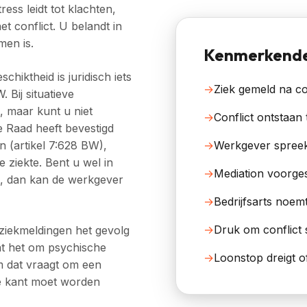
ress leidt tot klachten,
t conflict. U belandt in
men is.
Kenmerkende 
eschiktheid
is juridisch iets
→
Ziek gemeld na co
 Bij situatieve
, maar kunt u niet
→
Conflict ontstaan 
 Raad heeft bevestigd
→
Werkgever spreek
an (artikel 7:628 BW),
 ziekte. Bent u wel in
→
Mediation voorges
, dan kan de werkgever
→
Bedrijfsarts noemt
→
Druk om conflict 
 ziekmeldingen het gevolg
at het om
psychische
→
Loonstop dreigt o
m dat vraagt om een
e kant moet worden