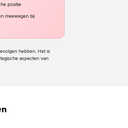
che positie
en meewegen bij
gevolgen hebben. Het is
ategische aspecten van
en