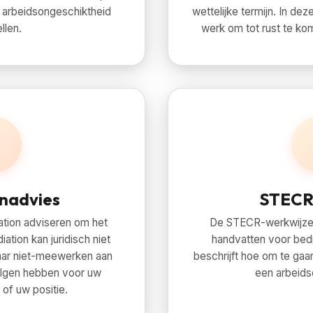
ij arbeidsongeschiktheid
wettelijke termijn. In dez
llen.
werk om tot rust te ko
3
nadvies
STECR-
ation adviseren om het
De STECR-werkwijze 
iation kan juridisch niet
handvatten voor bedri
ar niet-meewerken aan
beschrijft hoe om te gaa
olgen hebben voor uw
een arbeidsc
 of uw positie.