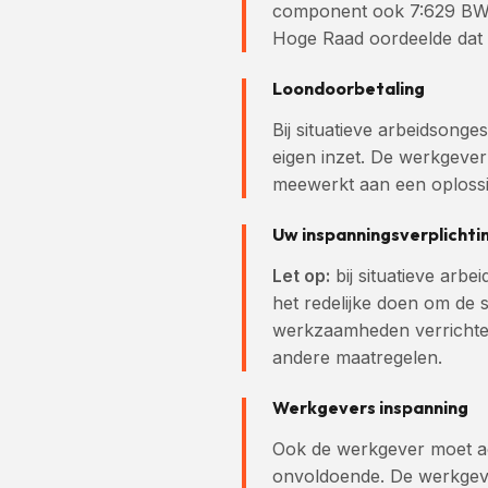
component ook 7:629 BW va
Hoge Raad oordeelde dat o
Loondoorbetaling
Bij situatieve arbeidsong
eigen inzet. De werkgever
meewerkt aan een oplossi
Uw inspanningsverplichti
Let op:
bij situatieve arb
het redelijke doen om de 
werkzaamheden verrichten 
andere maatregelen.
Werkgevers inspanning
Ook de werkgever moet act
onvoldoende. De werkgeve