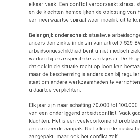
elkaar vaak. Een conflict veroorzaakt stress, st
en de klachten bemoeilijken de oplossing van he
een neerwaartse spiraal waar moeilijk uit te ko
Belangrijk onderscheid:
situatieve arbeidsong
anders dan ziekte in de zin van artikel 7:629 BW.
arbeidsongeschiktheid bent u niet medisch ziek
werken bij deze specifieke werkgever. De Hoge
dat ook in die situatie recht op loon kan besta
maar de bescherming is anders dan bij reguliere
staat om andere werkzaamheden te verrichten
u daartoe verplichten.
Elk jaar zijn naar schatting 70.000 tot 100.000
van een onderliggend arbeidsconflict. Vaak ga
klachten
. Het is een veelvoorkomend problee
genuanceerde aanpak. Niet alleen de medisch
aangepakt, maar ook het conflict zelf.