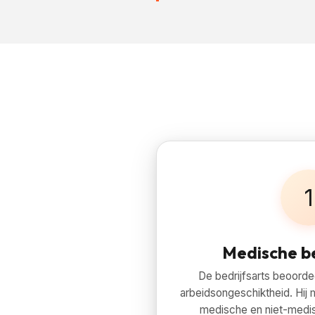
1
Medische b
De
bedrijfsarts
beoordeel
arbeidsongeschiktheid. Hij
medische en niet-medis