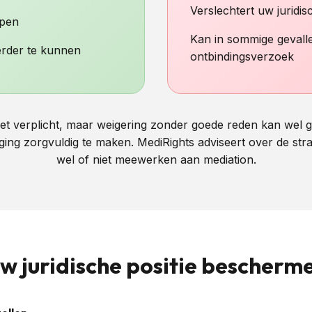
Verslechtert uw juridis
open
Kan in sommige gevall
erder te kunnen
ontbindingsverzoek
 niet verplicht, maar weigering zonder goede reden kan wel 
ging zorgvuldig te maken. MediRights adviseert over de str
wel of niet meewerken aan mediation.
w juridische positie bescherm