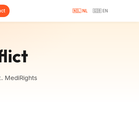
act
🇳🇱 NL
🇬🇧 EN
lict
x. MediRights